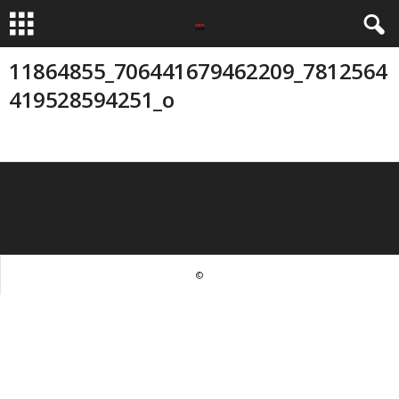
11864855_706441679462209_7812564
419528594251_o
©